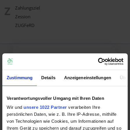
Z
Zahlungsziel
Zession
ZUGFeRD
Zustimmung
Details
Anzeigeneinstellungen
Über
Standorte
Verantwortungsvoller Umgang mit Ihren Daten
Freienwalder Straße 17
Wir und
unsere 1022 Partner
verarbeiten Ihre
13055 Berlin
persönlichen Daten, wie z. B. Ihre IP-Adresse, mithilfe
von Technologien wie Cookies, um Informationen auf
Tiergartenstraße 8
Ihrem Gerät zu speichern und darauf zuzugreifen und so