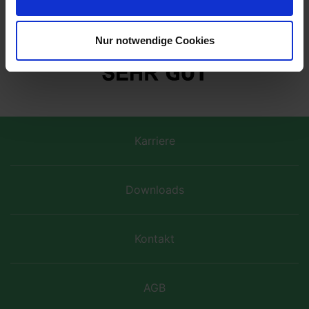
Wir verwenden Cookies, um Inhalte und Anzeigen zu
personalisieren, Funktionen für soziale Medien anbieten
zu können und die Zugriffe auf unsere Website zu
Nur notwendige Cookies
analysieren. Außerdem geben wir Informationen zu Ihrer
Verwendung unserer Website an unsere Partner für
soziale Medien, Werbung und Analysen weiter. Unsere
Partner führen diese Informationen möglicherweise mit
weiteren Daten zusammen, die Sie ihnen bereitgestellt
haben oder die sie im Rahmen Ihrer Nutzung der Dienste
Karriere
gesammelt haben. Weitere Informationen finden Sie in
unserem
Datenschutz
.
Downloads
Kontakt
AGB