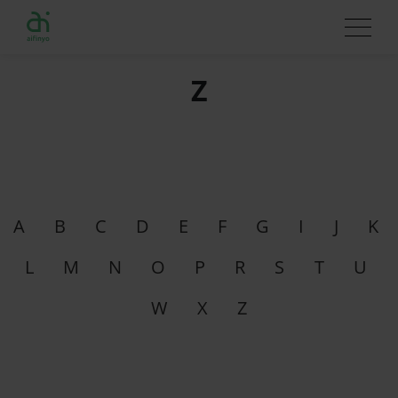
Z
A
B
C
D
E
F
G
I
J
K
L
M
N
O
P
R
S
T
U
W
X
Z