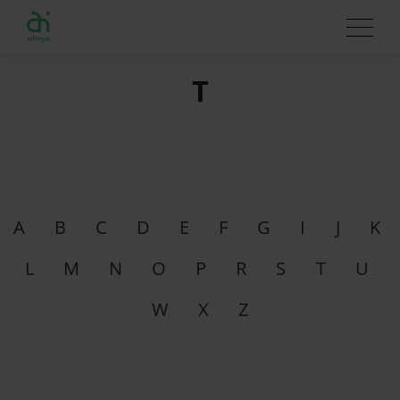
T
A
B
C
D
E
F
G
I
J
K
L
M
N
O
P
R
S
T
U
W
X
Z