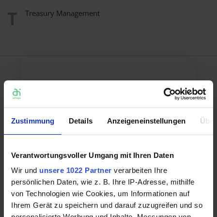
T
Treasury Management
Zustimmung
Details
Anzeigeneinstellungen
Über
Standorte
Verantwortungsvoller Umgang mit Ihren Daten
Freienwalder Straße 17
13055 Berlin
Wir und
unsere 1022 Partner
verarbeiten Ihre
persönlichen Daten, wie z. B. Ihre IP-Adresse, mithilfe
Tiergartenstraße 8
von Technologien wie Cookies, um Informationen auf
01219 Dresden
Ihrem Gerät zu speichern und darauf zuzugreifen und so
personalisierte Werbung und Inhalte, Messungen von