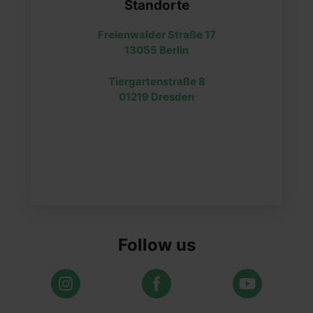
Standorte
Freienwalder Straße 17
13055 Berlin
Tiergartenstraße 8
01219 Dresden
Follow us