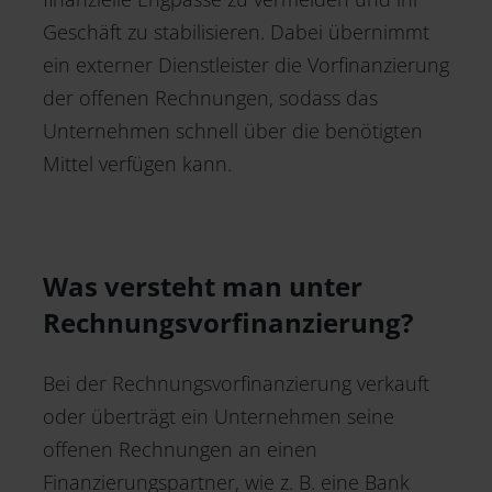
Geschäft zu stabilisieren. Dabei übernimmt
ein externer Dienstleister die Vorfinanzierung
der offenen Rechnungen, sodass das
Unternehmen schnell über die benötigten
Mittel verfügen kann.
Was versteht man unter
Rechnungsvorfinanzierung?
Bei der Rechnungsvorfinanzierung verkauft
oder überträgt ein Unternehmen seine
offenen Rechnungen an einen
Finanzierungspartner, wie z. B. eine Bank