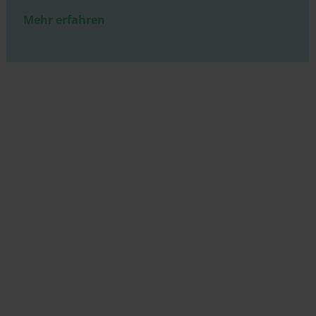
Mehr erfahren