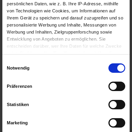
persönlichen Daten, wie z. B. Ihre IP-Adresse, mithilfe
regelmäßig auf die Begleichung ihrer
von Technologien wie Cookies, um Informationen auf
Rechnungen warten müssen. Insbesondere
Ihrem Gerät zu speichern und darauf zuzugreifen und so
KMUs, Freiberufler und Selbstständige, die
personalisierte Werbung und Inhalte, Messungen von
auf konstante
Cashflows
angewiesen sind,
Werbung und Inhalten, Zielgruppenforschung sowie
Entwicklung von Angeboten zu ermöglichen. Sie
können von dieser Finanzierungslösung
entscheiden darüber, wer Ihre Daten für welche Zwecke
profitieren. Zudem ist sie für Unternehmen,
nutzt. Sie können Ihre Einwilligung jederzeit über die
die rasch wachsen oder kurzfristige
Cookie-Erklärung oder durch Klicken auf das Privacy
Einwilligungsauswahl
finanzielle Engpässe überbrücken müssen,
Trigger Symbol ändern oder widerrufen
Notwendig
eine attraktive Option.
Wenn Sie es erlauben, würden wir auch gerne:
Präferenzen
Informationen über Ihre geografische Lage
erfassen, welche bis auf einige Meter genau sein
können
Statistiken
Fazit
Ihr Gerät durch aktives Scannen nach
bestimmten Merkmalen (Fingerprinting) identifizieren
Marketing
Die Rechnungsvorfinanzierung ist eine
Erfahren Sie mehr darüber, wie Ihre persönlichen Daten