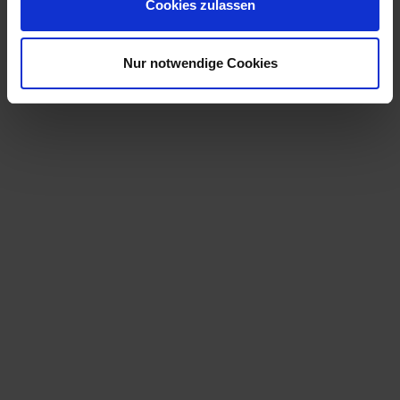
Cookies zulassen
Wir verwenden Cookies, um Inhalte und Anzeigen zu
personalisieren, Funktionen für soziale Medien anbieten
zu können und die Zugriffe auf unsere Website zu
Nur notwendige Cookies
analysieren. Außerdem geben wir Informationen zu Ihrer
Verwendung unserer Website an unsere Partner für
soziale Medien, Werbung und Analysen weiter. Unsere
Partner führen diese Informationen möglicherweise mit
weiteren Daten zusammen, die Sie ihnen bereitgestellt
haben oder die sie im Rahmen Ihrer Nutzung der Dienste
gesammelt haben. Weitere Informationen finden Sie in
unserem
Datenschutz
.