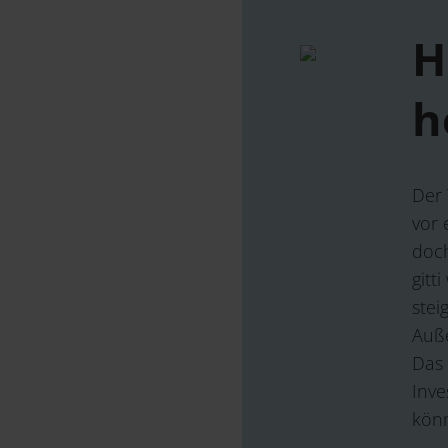
H
h
Der 
vor 
doch
gitt
stei
Auße
Das 
Inve
kön