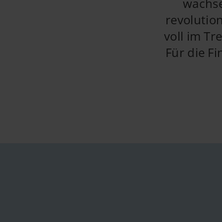
wachse
revolutio
voll im Tr
Für die F