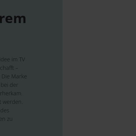
trem
idee im TV
chafft –
: Die Marke
 bei der
erherkam.
t werden.
ndes
en zu