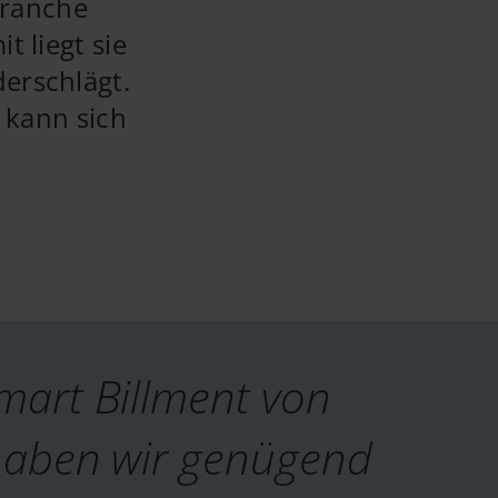
Branche
 liegt sie
derschlägt.
 kann sich
mart Billment von
 haben wir genügend