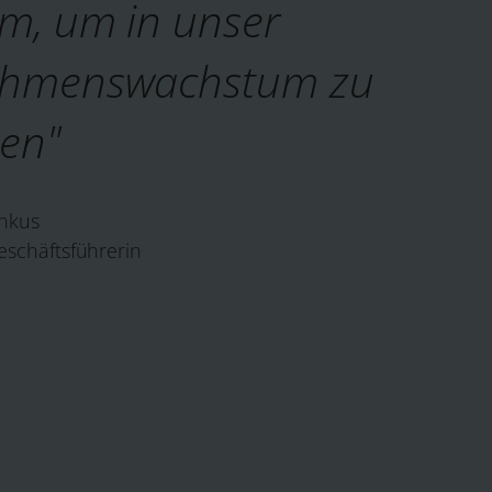
um, um in unser
ehmenswachstum zu
ren"
nkus
schäftsführerin