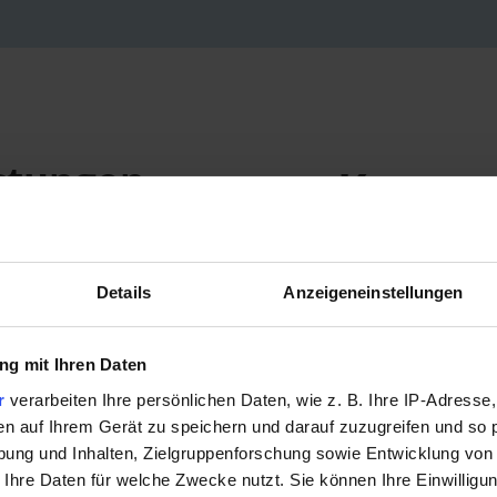
istungen
Kurzpro
gitti
finanzierung
Details
Anzeigeneinstellungen
Wussten Sie, das
Nagellacke Farbp
Fischschuppen ve
g mit Ihren Daten
Gründerin Jenni m
r
verarbeiten Ihre persönlichen Daten, wie z. B. Ihre IP-Adresse,
brachte sie ihre 
en auf Ihrem Gerät zu speichern und darauf zuzugreifen und so 
ung und Inhalten, Zielgruppenforschung sowie Entwicklung von
rein vegan! gitti
 Ihre Daten für welche Zwecke nutzt. Sie können Ihre Einwilligun
den Kunden eine A