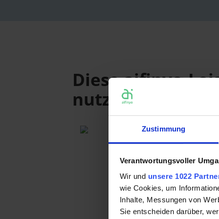
Diese aifinyo-Le
nutzt gitti
Finetrading: Einkaufs
Zustimmung
Verantwortungsvoller Umgan
Wir und
unsere 1022 Partne
wie Cookies, um Information
Inhalte, Messungen von Werb
Sie entscheiden darüber, wer