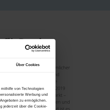
fil: Das ist
Über Cookies
s für die Produktion herkömmlicher
igmente aus Schildläusen und
rwendet werden? Das wollte
it ihrer Marke gitti ändern. 2019
 mithilfe von Technologien
ersten Nagellacke auf den Markt –
personalisierte Werbung und
 Angeboten zu ermöglichen.
 möchte die Industrie aufwecken und
g jederzeit über die Cookie-
lternative bieten. Der Brand ist es