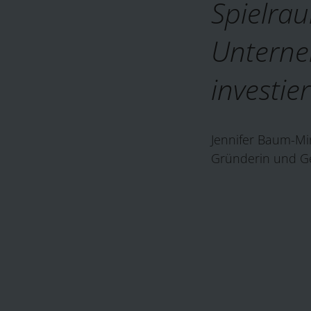
Spielra
Untern
investie
Jennifer Baum-Mi
Gründerin und Ge