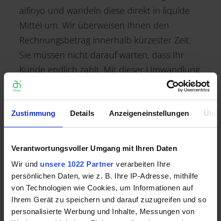
aifinyo und wandeln diese direkt in liquide
Mittel um. Wir überweisen Ihnen den
Rechnungsbetrag innerhalb kürzester Zeit.
Sie müssen nicht darauf warten, dass Ihr
Kunde endlich zahlt. Mit dieser Umwandlung
von Forderungen in Liquidität stärken Sie
Ihre Finanzen dauerhaft zuverlässig. So
bleiben am Ende des Jahres noch genügend
Zustimmung
Details
Anzeigeneinstellungen
Über
Mittel für die Ergänzung der Büroausstattung
oder die Weihnachtsgeschenke für die
Verantwortungsvoller Umgang mit Ihren Daten
Mitarbeiter übrig.
Wir und
unsere 1022 Partner
verarbeiten Ihre
Im Übrigen: Forderungen aus 2018 verjähren
persönlichen Daten, wie z. B. Ihre IP-Adresse, mithilfe
zum Jahresende 2021. Wer also seit rund
von Technologien wie Cookies, um Informationen auf
Ihrem Gerät zu speichern und darauf zuzugreifen und so
drei Jahren bestehende Forderungen noch
personalisierte Werbung und Inhalte, Messungen von
einzutreiben hat, sollte das jetzt schleunigst