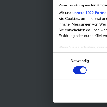
Verantwortungsvoller Umgan
Wir und
unsere 1022 Partne
wie Cookies, um Information
Inhalte, Messungen von Werb
Sie entscheiden darüber, wer
Erklärung oder durch Klicken
Wenn Sie es erlauben, würde
Informationen über Ih
Einwilligungsauswahl
Ihr Gerät durch aktiv
Notwendig
Erfahren Sie mehr darüber, w
Einzelheiten
fest.
Wir verwenden Cookies, um I
und die Zugriffe auf unsere 
Website an unsere Partner fü
möglicherweise mit weiteren
der Dienste gesammelt haben