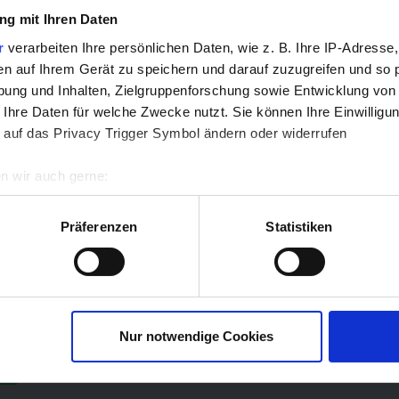
g mit Ihren Daten
r
verarbeiten Ihre persönlichen Daten, wie z. B. Ihre IP-Adresse,
en auf Ihrem Gerät zu speichern und darauf zuzugreifen und so 
ung und Inhalten, Zielgruppenforschung sowie Entwicklung von
 Ihre Daten für welche Zwecke nutzt. Sie können Ihre Einwilligun
 auf das Privacy Trigger Symbol ändern oder widerrufen
n wir auch gerne:
re geografische Lage erfassen, welche bis auf einige Meter gen
es Scannen nach bestimmten Merkmalen (Fingerprinting) identifi
Präferenzen
Statistiken
ie Ihre persönlichen Daten verarbeitet werden, und legen Sie I
nhalte und Anzeigen zu personalisieren, Funktionen für soziale
Website zu analysieren. Außerdem geben wir Informationen zu I
Nur notwendige Cookies
r soziale Medien, Werbung und Analysen weiter. Unsere Partner
 Daten zusammen, die Sie ihnen bereitgestellt haben oder die s
. Weitere Informationen finden Sie in unserem
Datenschutz
.