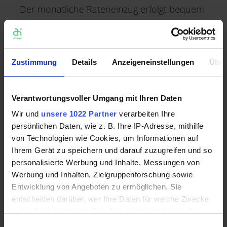
Der monatliche Rateneinzug erfolgt bequem
im Lastschrifteinzugsverfahren jeweils zum 1.
des Monats.
Wichtiger Hinweis: Verhandelter Skonto
Zustimmung
Details
Anzeigeneinstellungen
Über
wird zu Deinem Vorteil vollständig auf
die Handelsmarge angerechnet!
Verantwortungsvoller Umgang mit Ihren Daten
Wie lange läuft mein Vertrag?
Wir und
unsere 1022 Partner
verarbeiten Ihre
persönlichen Daten, wie z. B. Ihre IP-Adresse, mithilfe
Wir wollen Ihr Unternehmen langfristig
von Technologien wie Cookies, um Informationen auf
begleiten und unterstützen. Die
Ihrem Gerät zu speichern und darauf zuzugreifen und so
Vertragslaufzeit beträgt daher 24 Monate.
personalisierte Werbung und Inhalte, Messungen von
Für die Bereitstellung unserer Einkaufslinie
Werbung und Inhalten, Zielgruppenforschung sowie
Entwicklung von Angeboten zu ermöglichen. Sie
fällt eine monatliche Gebühr von 49,00 € an.
entscheiden darüber, wer Ihre Daten für welche Zwecke
nutzt. Sie können Ihre Einwilligung jederzeit über die
Welche Dokumente sind für die Prüfung
Cookie-Erklärung oder durch Klicken auf das Privacy
Einwilligungsauswahl