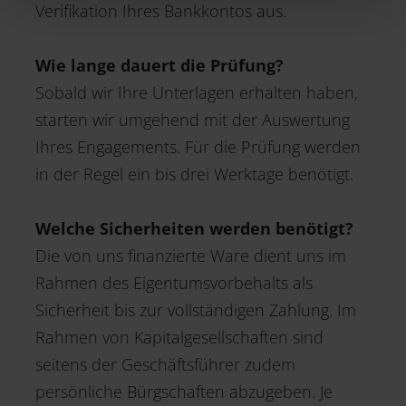
Partner führen diese Informationen möglicherweise mit
Verifikation Ihres Bankkontos aus.
weiteren Daten zusammen, die Sie ihnen bereitgestellt
haben oder die sie im Rahmen Ihrer Nutzung der Dienste
Wie lange dauert die Prüfung?
gesammelt haben. Weitere Informationen finden Sie in
Sobald wir Ihre Unterlagen erhalten haben,
unserem
Datenschutz
.
starten wir umgehend mit der Auswertung
Ihres Engagements. Für die Prüfung werden
in der Regel ein bis drei Werktage benötigt.
Welche Sicherheiten werden benötigt?
Die von uns finanzierte Ware dient uns im
Rahmen des Eigentumsvorbehalts als
Sicherheit bis zur vollständigen Zahlung. Im
Rahmen von Kapitalgesellschaften sind
seitens der Geschäftsführer zudem
persönliche Bürgschaften abzugeben. Je