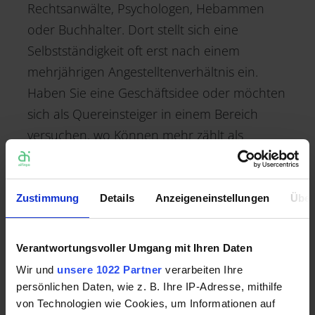
Rechtsanwälte, Psychologen, Hebammen
oder Buchhalter. Dort stellt sich eine
Selbstständigkeit oft erst nach einem
mehrjährigen Angestelltenverhältnis ein.
Haben Sie eine Geschäftsidee oder möchten
sich als Quereinsteiger in einem Bereich
versuchen, wo Können mehr zählt als
Erfahrung, dann kann auch ein
Direkteinstieg in die Selbstständigkeit
möglich sein. Auch eine Weiterbildung den
Zustimmung
Details
Anzeigeneinstellungen
Über
freiberuflichen Einstieg ermöglichen.
Verantwortungsvoller Umgang mit Ihren Daten
Wir und
unsere 1022 Partner
verarbeiten Ihre
persönlichen Daten, wie z. B. Ihre IP-Adresse, mithilfe
Gibt es den perfekten
von Technologien wie Cookies, um Informationen auf