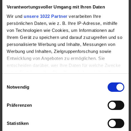
Verantwortungsvoller Umgang mit Ihren Daten
Notfallkonto
ist ideal für zukünftige
Wir und
unsere 1022 Partner
verarbeiten Ihre
Anschaffungen oder wirtschaftlich
persönlichen Daten, wie z. B. Ihre IP-Adresse, mithilfe
schwierige Zeiten. Im besten Fall sollten
von Technologien wie Cookies, um Informationen auf
hier Rücklagen für etwa sechs Monate
Ihrem Gerät zu speichern und darauf zuzugreifen und so
laufender Betriebskosten vorhanden sein.
personalisierte Werbung und Inhalte, Messungen von
Werbung und Inhalten, Zielgruppenforschung sowie
Entwicklung von Angeboten zu ermöglichen. Sie
Tagesgeldkonten sind kostenfrei, verzinst
entscheiden darüber, wer Ihre Daten für welche Zwecke
und bieten jederzeit vollen Zugriff.
nutzt. Sie können Ihre Einwilligung jederzeit über die
Cookie-Erklärung oder durch Klicken auf das Privacy
Einwilligungsauswahl
Trigger Symbol ändern oder widerrufen
Notwendig
Rechtssicher archivieren:
Wenn Sie es erlauben, würden wir auch gerne:
Präferenzen
Informationen über Ihre geografische Lage
Warum Original-Kontoauszüge
erfassen, welche bis auf einige Meter genau sein
unerlässlich sind
können
Statistiken
Ihr Gerät durch aktives Scannen nach