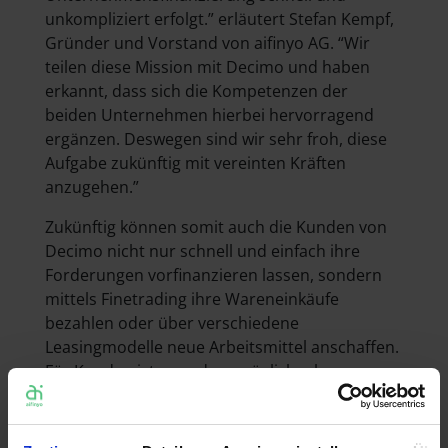
unkompliziert erfolgt.” erläutert Stefan Kempf,
Gründer und Vorstand von aifinyo AG. “Wir
teilen diese Mission mit Decimo und haben
erkannt, dass sich die Kompetenzen der
beiden Unternehmen hierbei hervorragend
ergänzen. Deswegen sind wir sehr froh, diese
Aufgabe zukünftig mit vereinten Kräften
anzugehen.”
Zukünftig können somit auch die Kunden von
Decimo nicht nur schnell und einfach ihre
Forderungen vorfinanzieren lassen, sondern
mittels Finetrading ihre Wareneinkäufe
bezahlen oder über verschiedene
Leasingmodelle neue Arbeitsmittel anschaffen.
Für Kunden ist es zudem möglich, ohne
Kostenrisiko einen Inkasso-Service in Anspruch
zu nehmen.