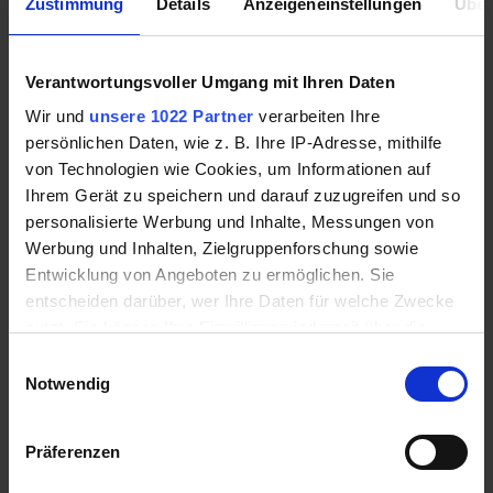
Zustimmung
Details
Anzeigeneinstellungen
Über
Durch den Zusammenschluss mit Decimo
plant aifinyo, sein Angebot rund um das Thema
Rechnungsstellung weiter auszubauen, um
Verantwortungsvoller Umgang mit Ihren Daten
damit seinen Kunden einen weiteren Vorteil
bieten zu können.
Wir und
unsere 1022 Partner
verarbeiten Ihre
persönlichen Daten, wie z. B. Ihre IP-Adresse, mithilfe
von Technologien wie Cookies, um Informationen auf
Ihrem Gerät zu speichern und darauf zuzugreifen und so
Über aifinyo
personalisierte Werbung und Inhalte, Messungen von
aifinyo ist der zuverlässige Smart-Finance-
Werbung und Inhalten, Zielgruppenforschung sowie
Partner für alle Wachstumsunternehmen,
Entwicklung von Angeboten zu ermöglichen. Sie
Freiberufler*innen und Gründer*innen, die
entscheiden darüber, wer Ihre Daten für welche Zwecke
schnell und unkompliziert Liquidität benötigen.
nutzt. Sie können Ihre Einwilligung jederzeit über die
Dafür betreibt die Tech-Company eine digitale
Cookie-Erklärung oder durch Klicken auf das Privacy
Einwilligungsauswahl
Plattform für intelligente
Trigger Symbol ändern oder widerrufen
Notwendig
Finanzierungslösungen in den Bereichen
Factoring, Fine­tra­ding, Leasing und
Wenn Sie es erlauben, würden wir auch gerne:
Präferenzen
Forderungsmanagement. So unterstützt
Informationen über Ihre geografische Lage
aifinyo Unternehmer*innen ganz konkret in
erfassen, welche bis auf einige Meter genau sein