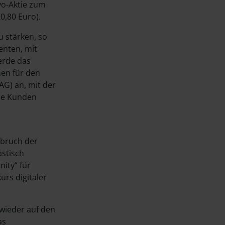
yo-Aktie zum
20,80 Euro).
u stärken, so
enten, mit
erde das
men für den
AG) an, mit der
die Kunden
sbruch der
stisch
ty“ für
rs digitaler
 wieder auf den
as