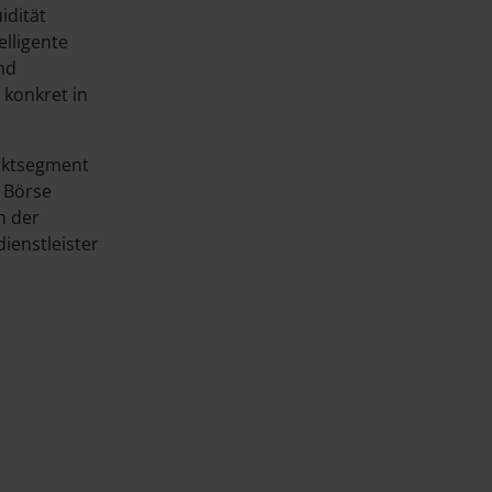
idität
elligente
nd
konkret in
arktsegment
r Börse
n der
dienstleister