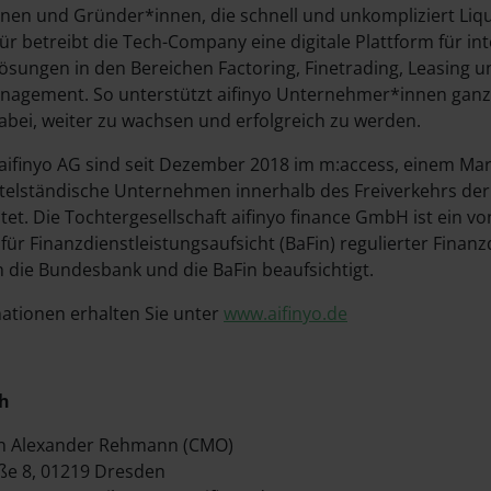
nnen und Gründer*innen, die schnell und unkompliziert Liqu
ür betreibt die Tech-Company eine digitale Plattform für int
ösungen in den Bereichen Factoring, Fine­tra­ding, Leasing u
agement. So unterstützt aifinyo Unternehmer*innen ganz 
abei, weiter zu wachsen und erfolgreich zu werden.
 aifinyo AG sind seit Dezember 2018 im m:access, einem M
ittelständische Unternehmen innerhalb des Freiverkehrs de
tet. Die Tochtergesellschaft aifinyo finance GmbH ist ein vo
für Finanzdienstleistungsaufsicht (BaFin) regulierter Finanz
 die Bundesbank und die BaFin beaufsichtigt.
ationen erhalten Sie unter
www.aifinyo.de
ch
ohn Alexander Rehmann (CMO)
ße 8, 01219 Dresden