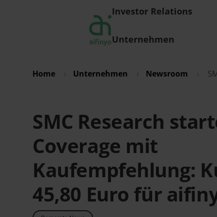
Investor Relations
Unternehmen
Home
›
Unternehmen
›
Newsroom
›
SM
SMC Research start
Coverage mit
Kaufempfehlung: Ku
45,80 Euro für aifin