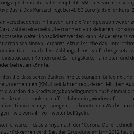
tungsspektrum ab. Daher empfiehlt SMC Research die aifin
ive Buy“). Das Kursziel liegt bei 45,80 Euro (aktueller Kurs: 
 an verschiedenen Initiativen, um die Marktposition weiter z
 Dazu zählen einerseits Übernahmen von kleineren Konkurr
botsseite weiter konsolidiert werden kann. Andererseits w
 organisch sinnvoll ergänzt. Aktuell strebe das Unterneh
t eine Lizenz nach dem Zahlungsdiensteaufsichtsgesetz (Z
Geldinstitut auch Konten und Zahlungskarten anbieten und 
der betreuen könnte.
ürden die klassischen Banken ihre Leistungen für kleine und
che Unternehmen (KMU) seit Jahren reduzieren. Mit dem Au
ie wurden die Kreditvergabebedingungen noch einmal dra
r Rückzug der Banken eröffne daher ein „window of opportuni
nativer Finanzierungslösungen und könnte den Wachstumsku
en – wie von aifinyo – weiter beflügeln.
ten erwarten, dass aifinyo nach der “Corona-Delle“ schnell
 zurückkehren wird. Seit der Gründung im Jahr 2012 hat d