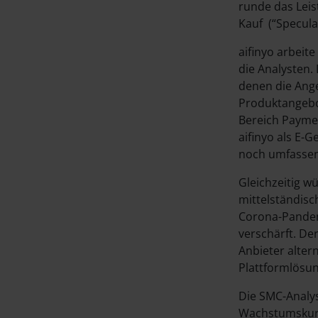
runde das Leis
Kauf (“Speculat
aifinyo arbeite
die Analysten.
denen die Ange
Produktangebot
Bereich Paymen
aifinyo als E-
noch umfassen
Gleichzeitig w
mittelständis
Corona-Pandem
verschärft. De
Anbieter alter
Plattformlösung
Die SMC-Analys
Wachstumskurs