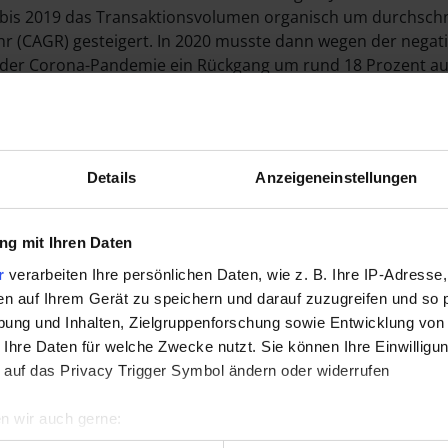
is 2019 das Transaktionsvolumen organisch um durchschni
hr (CAGR) gesteigert. In 2020 musste dann wegen der negat
der Corona-Pandemie ein Rückgang um rund 18 Prozent auf
Verlust hingenommen werden. Da das Finanzierungsgeschäft
 Bereich von kurzfristigen Laufzeiten stattfindet, konnte im
 schnell auf die geänderten Rahmenbedingungen reagiert w
 dass aifinyo in 2021 peu à peu auf den dynamischen Wach
Details
Anzeigeneinstellungen
nd das Ergebnis deutlich verbessern wird. Ab dem nächsten 
zial mit einer weiteren Marktdurchdringung voll entfalten 
arkeit des Geschäfts schnell steigende Margen ermöglichen
g mit Ihren Daten
r
verarbeiten Ihre persönlichen Daten, wie z. B. Ihre IP-Adresse,
en auf Ihrem Gerät zu speichern und darauf zuzugreifen und so 
ung und Inhalten, Zielgruppenforschung sowie Entwicklung von
 Ihre Daten für welche Zwecke nutzt. Sie können Ihre Einwilligun
 auf das Privacy Trigger Symbol ändern oder widerrufen
Downloads:
n wir auch gerne:
re geografische Lage erfassen, welche bis auf einige Meter gen