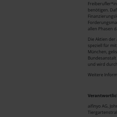
Freiberufler*i
benötigen. Daf
Finanzierungsl
Forderungsman
allen Phasen d
Die Aktien der
speziell für m
München, gelis
Bundesanstalt 
und wird durch
Weitere Inform
Verantwortli
aifinyo AG, J
Tiergartenstra