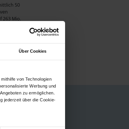
ttlich 50
iven
 263 Mio.
 von aifinyo
 zweiten
erden. Daher
stumspfad
Über Cookies
Jahr sollte
und dank der
.
 mithilfe von Technologien
personalisierte Werbung und
 Angeboten zu ermöglichen.
g jederzeit über die Cookie-
au sein können