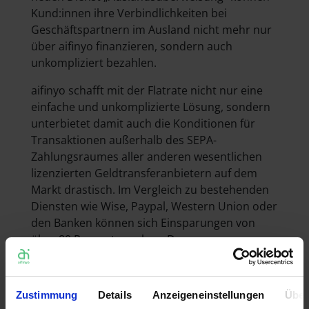
Kund:innen ihre Verbindlichkeiten bei
Geschäftspartnern im Ausland nicht mehr nur
über aifinyo finanzieren, sondern auch
unkompliziert bezahlen.
aifinyo schafft mit der Flatrate nicht nur eine
einfache und unkomplizierte Lösung, sondern
unterbietet damit auch die Konditionen für
Transaktionen außerhalb des SEPA-
Zahlungsraumes aller anderen wesentlichen
lizenzierten Geldtransferanbietern auf dem
Markt drastisch. Im Vergleich zu bestehenden
Diensten wie Wise, Paypal, Western Union oder
den Banken können sich Einsparungen von
über 80 Prozent ergeben. Deren
Geschäftsmodell beruht auf dem Prinzip, dass
man umso mehr zahlt, je mehr man überweist.
Beim Geldversand ins Ausland berechnen sie
Zustimmung
Details
Anzeigeneinstellungen
Über
den Unternehmen oft verschiedene versteckte